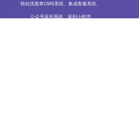
快站优惠券CMS系统、集成客服系统、
公众号返利系统、返利小程序
会员等级模式+代理模式超强裂变能力
不仅只是实现功能的工具
更是一套赚钱的系统工具
支持APP独立开发，圆你平台之梦
查看产品详情